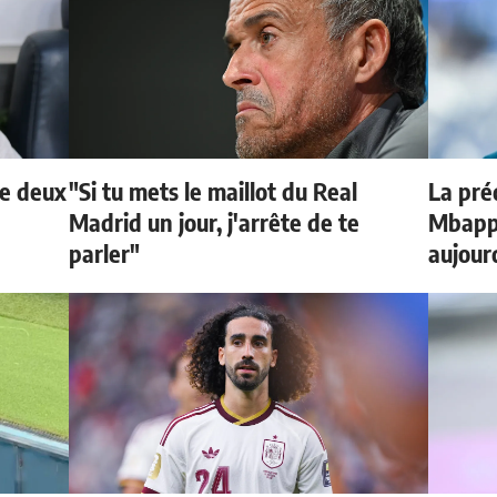
de deux
"Si tu mets le maillot du Real
La préd
Madrid un jour, j'arrête de te
Mbappé
parler"
aujour