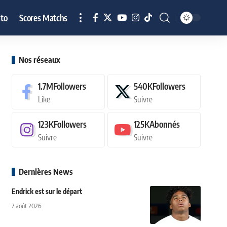
to
Scores Matchs
Nos réseaux
1.7M
Followers
540K
Followers
Like
Suivre
123K
Followers
125K
Abonnés
Suivre
Suivre
Dernières News
Endrick est sur le départ
7 août 2026