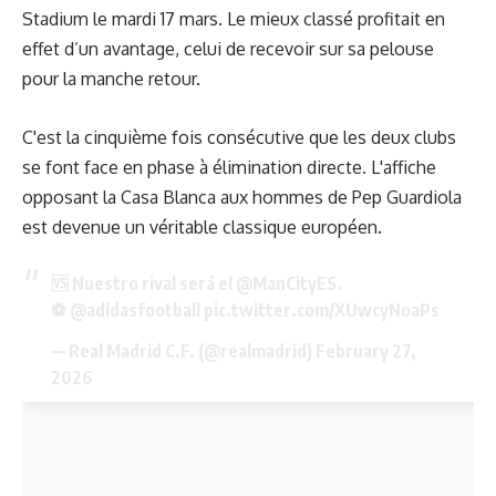
Stadium le mardi 17 mars. Le mieux classé profitait en
effet d’un avantage, celui de recevoir sur sa pelouse
pour la manche retour.
C'est la cinquième fois consécutive que les deux clubs
se font face en phase à élimination directe. L'affiche
opposant la Casa Blanca aux hommes de Pep Guardiola
est devenue un véritable classique européen.
🆚 Nuestro rival será el
@ManCityES
.
⚽
@adidasfootball
pic.twitter.com/XUwcyNoaPs
— Real Madrid C.F. (@realmadrid)
February 27,
2026