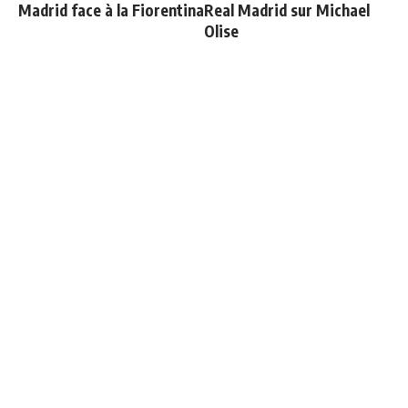
Madrid face à la Fiorentina
Real Madrid sur Michael
Olise
Le Real Madrid officialise
Carvajal organise un diner
2 départs
de départ et invite tout le
monde sauf une personne