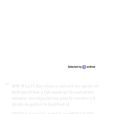
🚨🚨 🚨 Le FC Barcelone a contacté les agents de
Rodrygo et leur a fait savoir qu’ils souhaitent
entamer des négociations pour le recruter s’il
décide de quitter le Real Madrid.
[
@UOLEsporte
]
pic.twitter.com/R6XZi4yQ6i