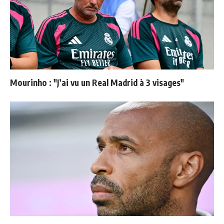
Mourinho : "J’ai vu un Real Madrid à 3 visages"