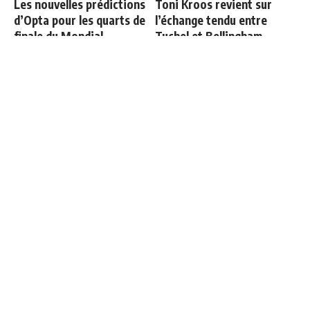
Les nouvelles prédictions
Toni Kroos revient sur
d’Opta pour les quarts de
l’échange tendu entre
finale du Mondial
Tuchel et Bellingham
Courtois raconte sa sortie
Les 4 nouveaux capitaines
face à l'Espagne : "Je
du Real Madrid
voulais continuer"