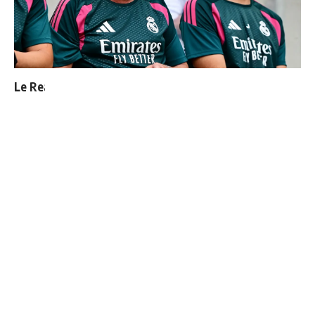
Le Real Madrid officialise 2 départs
"Une immense déception" : Mbappé vide son sac après
l'élimination des Bleus