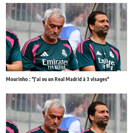
Mourinho : "J’ai vu un Real Madrid à 3 visages"