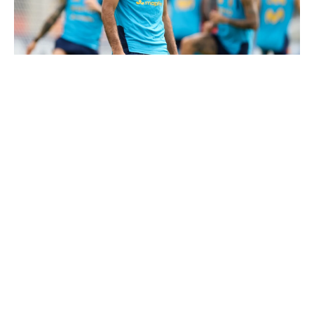
Le Real Madrid tient son prochain gros coup à 70M€
Le Real Madrid officialise 2 départs