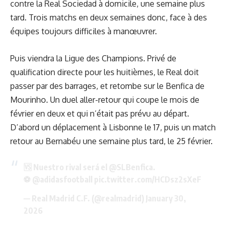
contre la Real Sociedad à domicile, une semaine plus
tard. Trois matchs en deux semaines donc, face à des
équipes toujours difficiles à manœuvrer.
Puis viendra la Ligue des Champions. Privé de
qualification directe pour les huitièmes, le Real doit
passer par des barrages, et
retombe sur le Benfica
de
Mourinho. Un duel aller-retour qui coupe le mois de
février en deux et qui n’était pas prévu au départ.
D’abord un déplacement à Lisbonne le 17, puis un match
retour au Bernabéu une semaine plus tard, le 25 février.
🆚 Nuestro rival será el
@SLBenfica
.
⚽
@adidasfootball
pic.twitter.com/HCDsz2sXeF
— Real Madrid C.F. (@realmadrid)
January 30,
2026