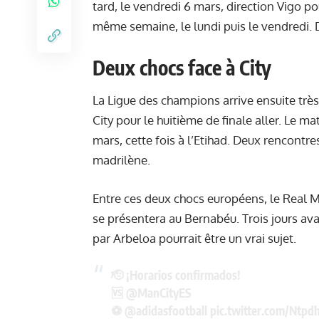
tard, le vendredi 6 mars, direction Vigo po
même semaine, le lundi puis le vendredi. 
Deux chocs face à City
La Ligue des champions arrive ensuite très
City pour le huitième de finale aller. Le 
mars, cette fois à l’Etihad. Deux rencontr
madrilène.
Entre ces deux chocs européens, le Real Ma
se présentera au Bernabéu. Trois jours avan
par Arbeloa pourrait être un vrai sujet.
🫡 ¡Horarios confirmados!
🆚
@ManCityES
⚽
@adidasfootball
pic.twitter.com/Ntpd