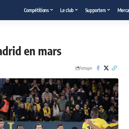
Compétitions
Le club
Supporters
Merca
adrid en mars
Partager