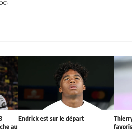
LDC)
3
Endrick est sur le départ
Thierr
oche au
favori