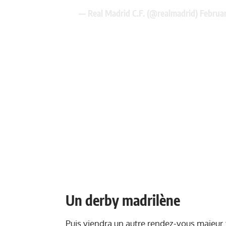
— Real Madrid C.F. (@realmadrid)
Februar
Un derby madrilène
Puis viendra un autre rendez-vous majeur :