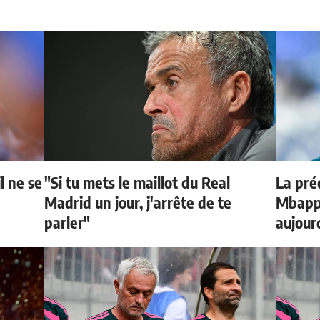
l ne se
"Si tu mets le maillot du Real
La préd
Madrid un jour, j'arrête de te
Mbappé
parler"
aujour