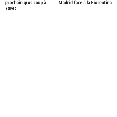
prochain gros coup à
Madrid face à la Fiorentina
70M€
Officiel : Vinicius prolonge
Bernardo Silva répond à
jusqu'en 2032
Mourinho