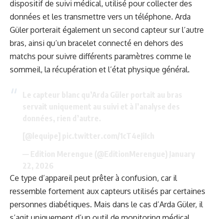
dispositif de suivi médical, utilisé pour collecter des
données et les transmettre vers un téléphone. Arda
Güler porterait également un second capteur sur l’autre
bras, ainsi qu’un bracelet connecté en dehors des
matchs pour suivre différents paramètres comme le
sommeil, la récupération et l’état physique général.
Le capteur blanc qu’Arda Güler portait au bras
servait uniquement au suivi et à l’analyse des
données, rien d’autre.
[
@lequipe
]
pic.twitter.com/1cT4eJiIch
— Edition Merengue (@EditionMerengue)
January
22, 2026
Ce type d’appareil peut prêter à confusion, car il
ressemble fortement aux capteurs utilisés par certaines
personnes diabétiques. Mais dans le cas d’Arda Güler, il
s’agit uniquement d’un outil de monitoring médical,