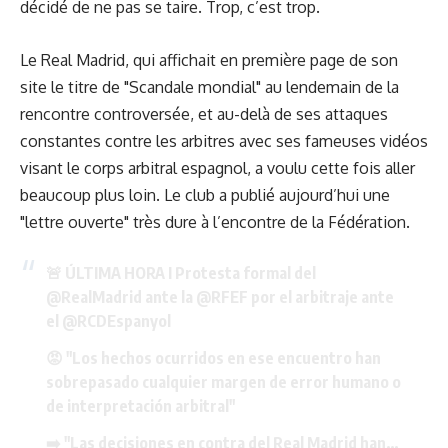
décidé de ne pas se taire. Trop, c’est trop.
Le Real Madrid, qui affichait en première page de son
site le titre de "Scandale mondial" au lendemain de la
rencontre controversée, et au-delà de ses attaques
constantes contre les arbitres avec ses fameuses vidéos
visant le corps arbitral espagnol, a voulu cette fois aller
beaucoup plus loin. Le club a publié aujourd’hui une
"lettre ouverte" très dure à l’encontre de la Fédération.
🚨 ÚLTIMA HORA I Protesta formal del
@RealMadrid
ante la
@RFEF
por el arbitraje ante
el
@RCDEspanyol
😡 "Los hechos ocurridos en ese encuentro han
sobrepasado cualquier margen de error humano o
de interpretación arbitral"
➡️ "Las decisiones en contra del Real Madrid han…