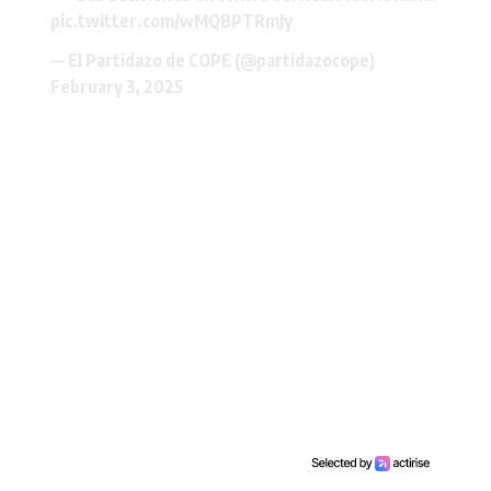
pic.twitter.com/wMQBPTRmJy
— El Partidazo de COPE (@partidazocope)
February 3, 2025