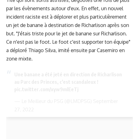
par les évènements autour d'eux. En effet, un nouvel
incident raciste est à déplorer et plus particulièrement
un jet de banane à destination de Richarlison après son
but. "J'étais triste pour le jet de banane sur Richarlison.
Ce n'est pas le foot. Le foot c'est supporter ton équipe"
a déploré Thiago Silva, imité ensuite par Casemiro en
zone mixte.
Une banane a été jeté en direction de Richarlison
au Parc des Princes, c’est scandaleux !
pic.twitter.com/xyw9mlEeTj
— Le Meilleur du PSG (@LMDPSG)
September
27, 2022