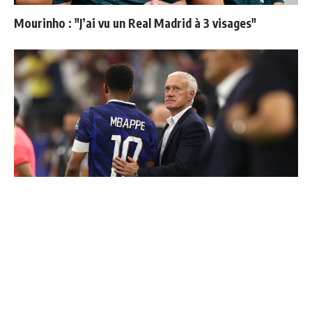
Mourinho : "J’ai vu un Real Madrid à 3 visages"
"Une immense déception" : Mbappé vide son sac après
l'élimination des Bleus