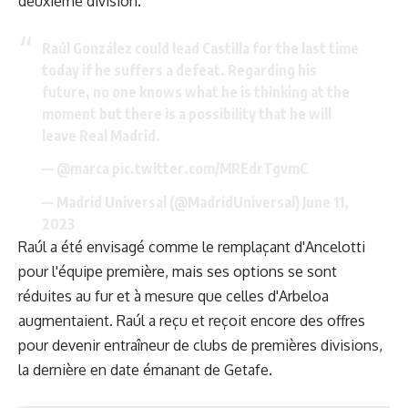
deuxième division.
Raúl González could lead Castilla for the last time
today if he suffers a defeat. Regarding his
future, no one knows what he is thinking at the
moment but there is a possibility that he will
leave Real Madrid.
—
@marca
pic.twitter.com/MREdrTgvmC
— Madrid Universal (@MadridUniversal)
June 11,
2023
Raúl a été envisagé comme le remplaçant d'Ancelotti
pour l'équipe première, mais ses options se sont
réduites au fur et à mesure que celles d'Arbeloa
augmentaient. Raúl a reçu et reçoit encore des offres
pour devenir entraîneur de clubs de premières divisions,
la dernière en date émanant de Getafe.