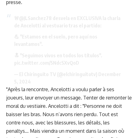
presse
.
🚨
@JLSanchez78
desvela en EXCLUSIVA la charla
de Ancelotti al vestuario tras el partido:
💪 "Estamos en el suelo, pero aquí nos
levantamos".
🔝 "Seguimos vivos en todos los títulos".
pic.twitter.com/5NdcSXvQoD
— El Chiringuito TV (@elchiringuitotv)
December
5, 2024
"Après la rencontre, Ancelotti a voulu parler à ses
joueurs, leur envoyer un message. Tenter de remonter le
moral du vestiaire. Ancelotti a dit : "Personne ne doit
baisser les bras. Nous n’avons rien perdu. Tout est
contre nous, avec les blessures, les détails, les
penaltys… Mais viendra un moment dans la saison où