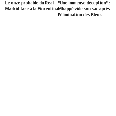
Le onze probable du Real
"Une immense déception" :
Madrid face à la Fiorentina
Mbappé vide son sac après
l'élimination des Bleus
Le Real Madrid officialise
Le Bayern confirme sa
2 départs
décision pour Olise