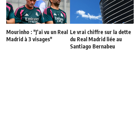
Mourinho : "J’ai vu un Real
Le vrai chiffre sur la dette
Madrid à 3 visages"
du Real Madrid liée au
Santiago Bernabeu
Le onze probable du Real
Carvajal organise un diner
Madrid face à la Fiorentina
de départ et invite tout le