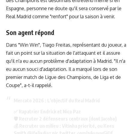
des Champions est désormais entretenu même si en
Espagne, personne ne doute qu'il sera conservé par le
Real Madrid comme "renfort" pour la saison à venir.
Son agent répond
Dans "Win Win", Tiago Freitas, représentant du joueur, a
fait un point sur la situation de l'attaquant et il assure
qu'il n'a eu aucun problème d'adaptation à Madrid. "Il n'a
eu aucun souci d'adaptation. Il a marqué lors de son
premier match de Ligue des Champions, de Liga et de
Coupe", a-t-il rappelé.
Mercato 2026 : L'objectif du Real Madrid
✅ Rapatrier Endrick et Nico Paz
🛡️ Recruter 2 défenseurs centraux (dont Jacobo)
💰 Recruter un milieu : Vitinha priorité, ou Kees
Smith
@jfelixdiaz
pic.twitter.com/pAsouyGiOf