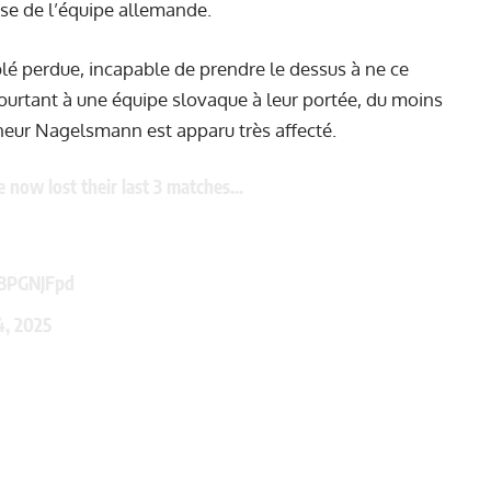
fense de l’équipe allemande.
lé perdue, incapable de prendre le dessus à ne ce
ourtant à une équipe slovaque à leur portée, du moins
nneur Nagelsmann est apparu très affecté.
now lost their last 3 matches...
EBPGNJFpd
4, 2025