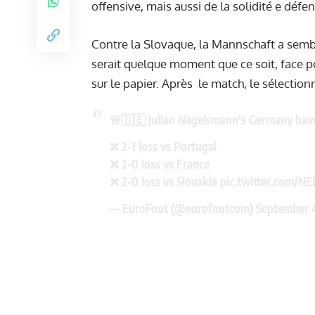
offensive, mais aussi de la solidité e dé
Contre la Slovaque, la Mannschaft a semb
serait quelque moment que ce soit, face p
sur le papier. Après le match, le sélectio
🚨🇩🇪 Julian Nagelsmann's Germany have 
❌ 2-1 loss vs Portugal
❌ 2-0 loss vs France
❌ 2-0 loss vs Slovakia
pic.twitter.com/N
— EuroFoot (@eurofootcom)
September 