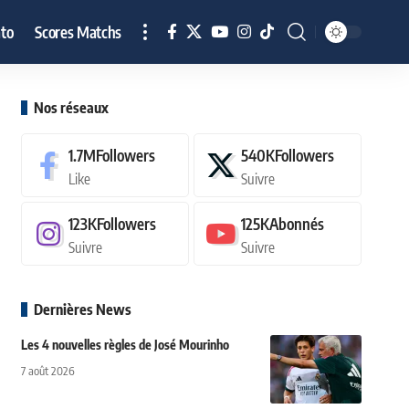
to
Scores Matchs
Nos réseaux
1.7M
Followers
540K
Followers
Like
Suivre
123K
Followers
125K
Abonnés
Suivre
Suivre
Dernières News
Les 4 nouvelles règles de José Mourinho
7 août 2026