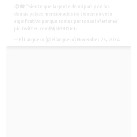
😡🗯️ "Siente que la gente de mi país y de los
demás países mencionados no tienen un voto
significativo porque somos personas inferiores"
pic.twitter.com/MjkR0DYIoG
— El Larguero (@ellarguero)
November 25, 2024