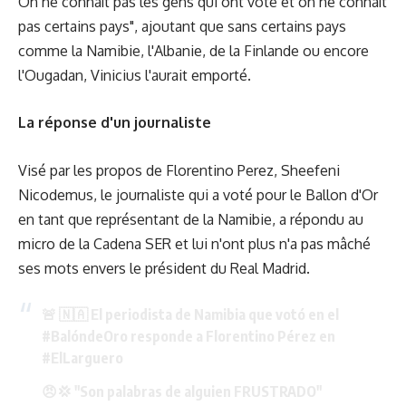
On ne connaît pas les gens qui ont voté et on ne connaît
pas certains pays", ajoutant que sans certains pays
comme la Namibie, l'Albanie, de la Finlande ou encore
l'Ougadan, Vinicius l'aurait emporté.
La réponse d'un journaliste
Visé par les propos de Florentino Perez, Sheefeni
Nicodemus, le journaliste qui a voté pour le Ballon d'Or
en tant que représentant de la Namibie, a répondu au
micro de la Cadena SER et lui n'ont plus n'a pas mâché
ses mots envers le président du Real Madrid.
🚨 🇳🇦 El periodista de Namibia que votó en el
#BalóndeOro
responde a Florentino Pérez en
#ElLarguero
😠💢 "Son palabras de alguien FRUSTRADO"