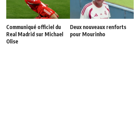
Communiqué officiel du
Deux nouveaux renforts
Real Madrid sur Michael
pour Mourinho
Olise
Mourinho : "J’ai vu un Real
Fran Garcia explique
Madrid à 3 visages"
pourquoi il a quitté le Real
Madrid