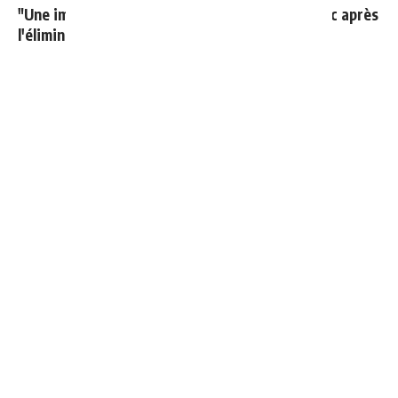
"Une immense déception" : Mbappé vide son sac après
l'élimination des Bleus
"Si tu mets le maillot du Real Madrid un jour, j'arrête
de te parler"