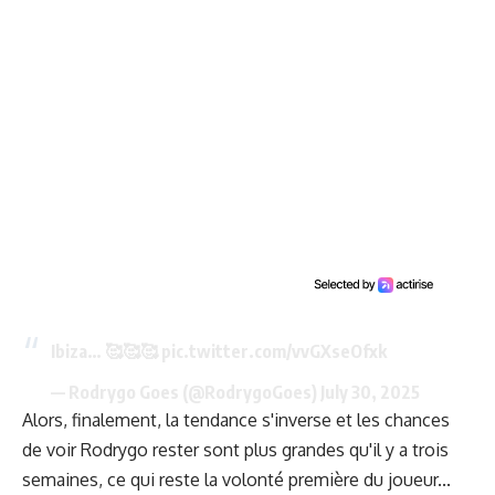
Ibiza… 🥰🥰🥰
pic.twitter.com/vvGXseOfxk
— Rodrygo Goes (@RodrygoGoes)
July 30, 2025
Alors, finalement, la tendance s'inverse et les chances
de voir Rodrygo rester sont plus grandes qu'il y a trois
semaines, ce qui reste la volonté première du joueur...