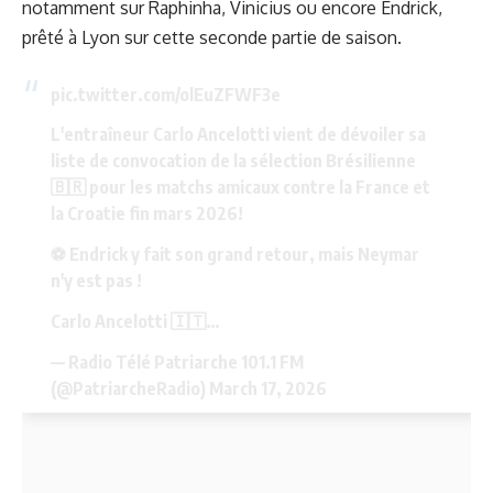
notamment sur Raphinha, Vinicius ou encore Endrick,
prêté à Lyon sur cette seconde partie de saison.
pic.twitter.com/olEuZFWF3e
L'entraîneur Carlo Ancelotti vient de dévoiler sa
liste de convocation de la sélection Brésilienne
🇧🇷 pour les matchs amicaux contre la France et
la Croatie fin mars 2026!
⚽ Endrick y fait son grand retour, mais Neymar
n'y est pas !
Carlo Ancelotti 🇮🇹…
— Radio Télé Patriarche 101.1 FM
(@PatriarcheRadio)
March 17, 2026