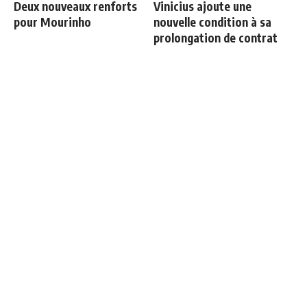
Deux nouveaux renforts
Vinicius ajoute une
pour Mourinho
nouvelle condition à sa
prolongation de contrat
Le onze de gala de
Ballon d'Or 2026 : ce détail
Mourinho se précise
qui change tout pour
Mbappé