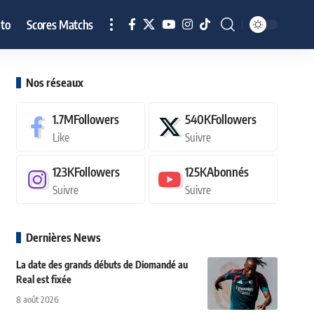
to
Scores Matchs
Nos réseaux
1.7M
Followers
540K
Followers
Like
Suivre
123K
Followers
125K
Abonnés
Suivre
Suivre
Dernières News
La date des grands débuts de Diomandé au
Real est fixée
8 août 2026