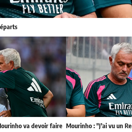
départs
Mourinho va devoir faire
Mourinho : "J’ai vu un R