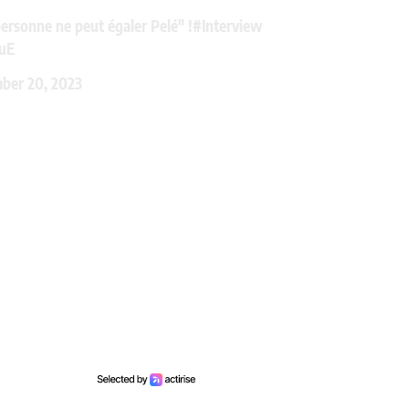
ersonne ne peut égaler Pelé" !
#Interview
uE
ber 20, 2023