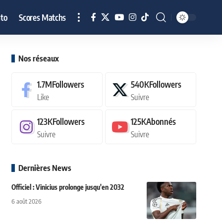
to
Scores Matchs
Nos réseaux
1.7M
Followers
540K
Followers
Like
Suivre
123K
Followers
125K
Abonnés
Suivre
Suivre
Dernières News
Officiel : Vinicius prolonge jusqu'en 2032
6 août 2026