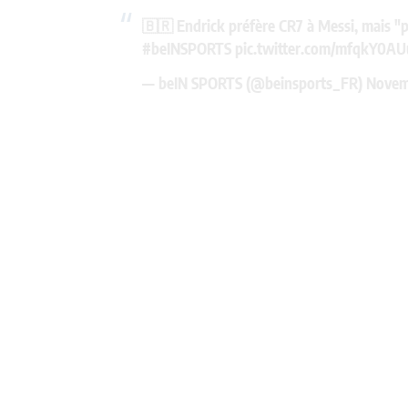
🇧🇷 Endrick préfère CR7 à Messi, mais "p
#beINSPORTS
pic.twitter.com/mfqkY0AU
— beIN SPORTS (@beinsports_FR)
Novem