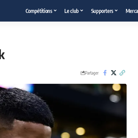
Compétitions
Le club
Supporters
Merca
k
Partager