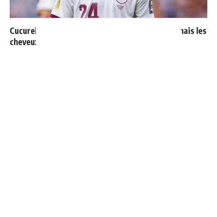
Cucurella explique pourquoi il ne se coupera jamais les
cheveux
Mourinho : "J’ai vu un Real Madrid à 3 visages"