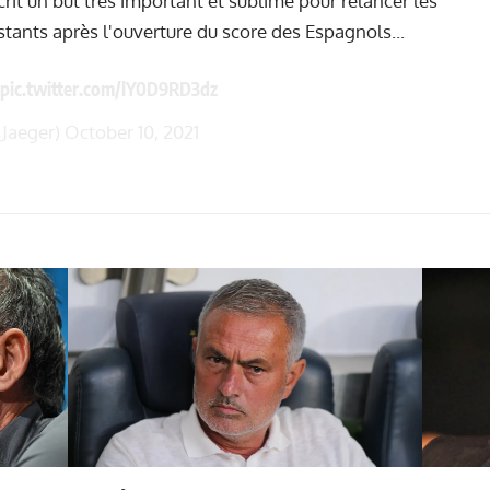
it un but très important et sublime pour relancer les
stants après l'ouverture du score des Espagnols...
pic.twitter.com/lY0D9RD3dz
_Jaeger)
October 10, 2021