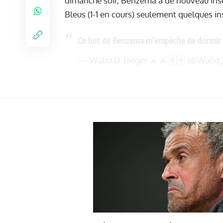
dimanche soir, Benzema a de nouveau inscr
Bleus (1-1 en cours) seulement quelques in
Ce but de Benzema m'empêche de dormir
— Walid D. Jaeger ⚔️ ⚔️ 🇲🇦 (@Walid