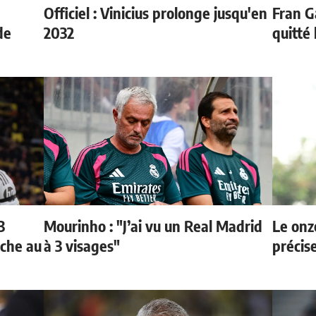
Officiel : Vinicius prolonge jusqu'en
Fran G
de
2032
quitté
3
Mourinho : "J’ai vu un Real Madrid
Le onz
oche au
à 3 visages"
précis