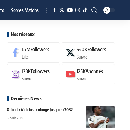
to
Scores Matchs
Nos réseaux
1.7M
Followers
540K
Followers
Like
Suivre
123K
Followers
125K
Abonnés
Suivre
Suivre
Dernières News
Officiel : Vinicius prolonge jusqu'en 2032
6 août 2026