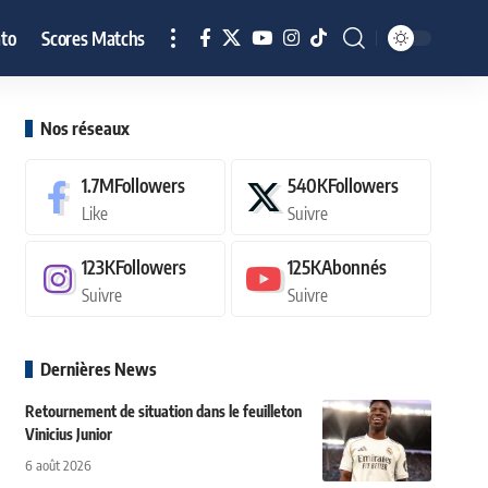
to
Scores Matchs
Nos réseaux
1.7M
Followers
540K
Followers
Like
Suivre
123K
Followers
125K
Abonnés
Suivre
Suivre
Dernières News
Retournement de situation dans le feuilleton
Vinicius Junior
6 août 2026