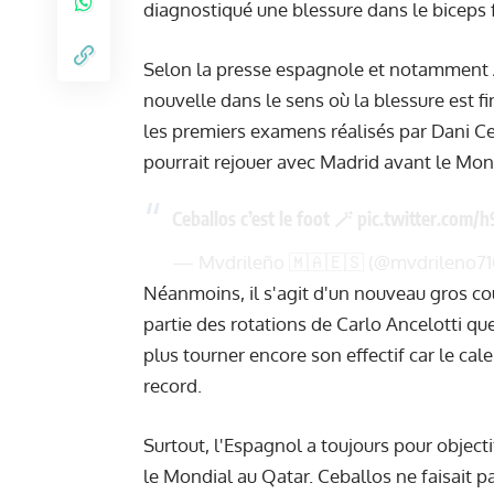
diagnostiqué une blessure dans le biceps 
Selon la presse espagnole et notamment Ar
nouvelle dans le sens où la blessure est f
les premiers examens réalisés par Dani Ceb
pourrait rejouer avec Madrid avant le Mon
Ceballos c’est le foot 🪄
pic.twitter.com/
— Mvdrileño 🇲🇦🇪🇸 (@mvdrileno71
Néanmoins, il s'agit d'un nouveau gros cou
partie des rotations de Carlo Ancelotti qu
plus tourner encore son effectif car le cal
record.
Surtout, l'Espagnol a toujours pour objecti
le Mondial au Qatar. Ceballos ne faisait pa