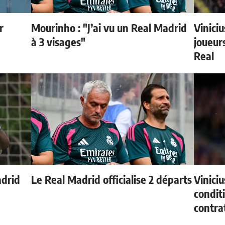
r
Mourinho : "J’ai vu un Real Madrid
Vinici
à 3 visages"
joueurs
Real
adrid
Le Real Madrid officialise 2 départs
Vinici
condit
contra