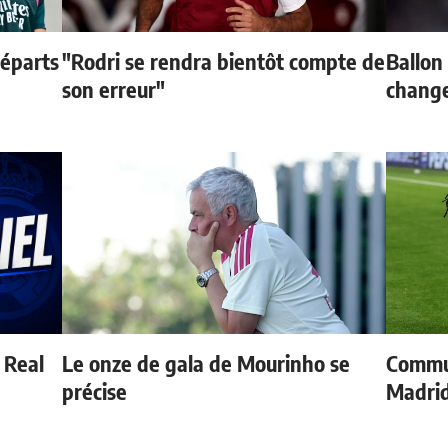
départs
"Rodri se rendra bientôt compte de
Ballon 
son erreur"
change
u Real
Le onze de gala de Mourinho se
Commun
précise
Madrid