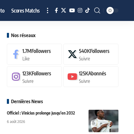
to
Scores Matchs
Nos réseaux
1.7M
Followers
540K
Followers
Like
Suivre
123K
Followers
125K
Abonnés
Suivre
Suivre
Dernières News
Officiel : Vinicius prolonge jusqu'en 2032
6 août 2026