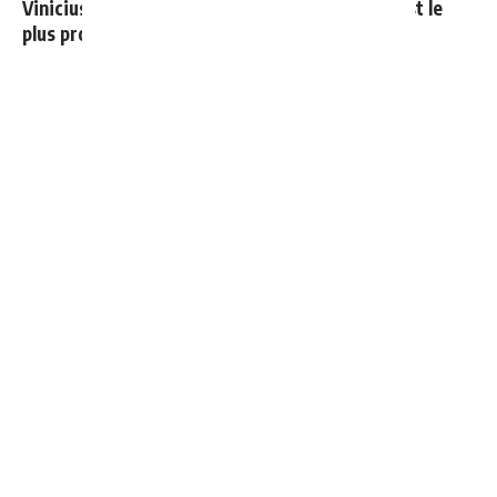
Vinicius donne les noms des 3 joueurs dont il est le
plus proche au Real
Mourinho : "J’ai vu un Real Madrid à 3 visages"