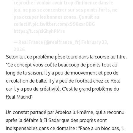
reproche : vouloir avoir trop d'influence dans le
jeu, ne pas se concentrer sur ses points forts, ne
pas occuper les bonnes zones. Ça nuit au
collectif.
pic.twitter.com/x998xxrOBG
https://t.co/ziGhyhPMrs
— Real France (@realfrance_fr)
February 23,
2026
Selon lui, ce problème pèse lourd dans la course au titre.
"Ce concept vous coûte beaucoup de points tout au
long de la saison. Il y a peu de mouvement et peu de
circulation de balle. Il y a peu de football chez ce Real
car il y a peu de créativité. C'est le grand problème du
Real Madrid".
Un constat partagé par Arbeloa lui-même, qui
a reconnu
après la défaite
à El Sadar que des progrès sont
indispensables dans ce domaine : "Face à un bloc bas, il