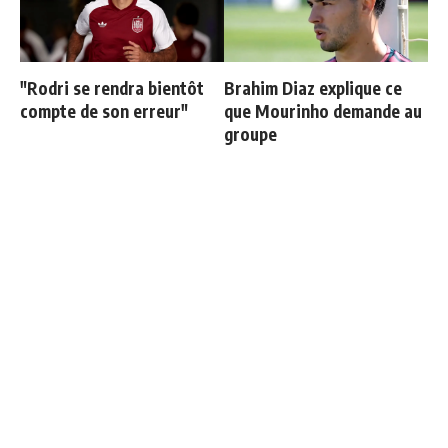
"Rodri se rendra bientôt
Brahim Diaz explique ce
compte de son erreur"
que Mourinho demande au
groupe
Mastantuono explique son
Cucurella explique
choix de rejoindre la
pourquoi il ne se coupera
Fiorentina
jamais les cheveux