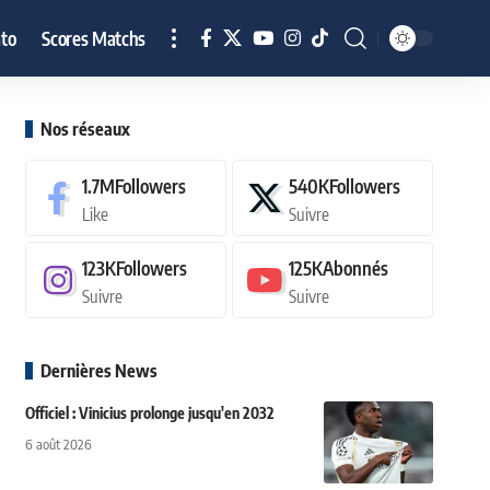
to
Scores Matchs
Nos réseaux
1.7M
Followers
540K
Followers
Like
Suivre
123K
Followers
125K
Abonnés
Suivre
Suivre
Dernières News
Officiel : Vinicius prolonge jusqu'en 2032
6 août 2026