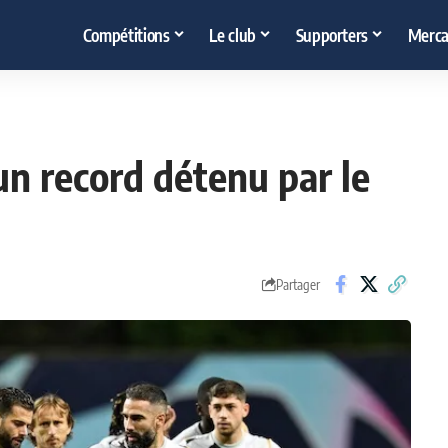
Compétitions
Le club
Supporters
Merca
un record détenu par le
Partager