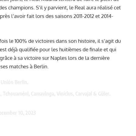
es champions. S’il y parvient, le Real aura réalisé cet
près l’avoir fait lors des saisons 2011-2012 et 2014-
 fois le 100% de victoires dans son histoire, il s’agit du
st déjà qualifiée pour les huitièmes de finale et qui
râce à sa victoire sur Naples lors de la dernière
 ses matches à Berlin.
 Unión Berlin.
o, Tchouaméni, Camavinga, Vinícius, Carvajal & Güler.
ecember 10, 2023