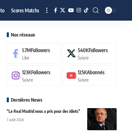
to
Scores Matchs
Nos réseaux
1.7M
Followers
540K
Followers
Like
Suivre
123K
Followers
125K
Abonnés
Suivre
Suivre
Dernières News
"Le Real Madrid nous a pris pour des idiots"
7 août 2026