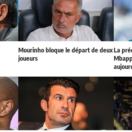
Mourinho bloque le départ de deux
La préd
e
joueurs
Mbappé
aujour