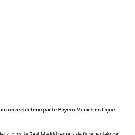
 un record détenu par le Bayern Munich en Ligue
deux jours, le Real Madrid tentera de faire le plein de