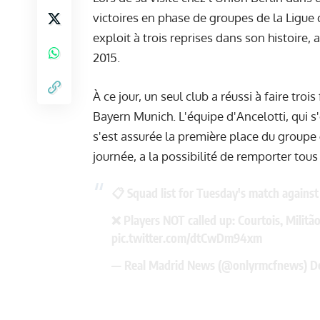
victoires en phase de groupes de la Ligue d
exploit à trois reprises dans son histoire, a
2015.
À ce jour, un seul club a réussi à faire trois
Bayern Munich. L'équipe d'Ancelotti, qui s'e
s'est assurée la première place du groupe g
journée, a la possibilité de remporter tous
📋 Squad list for Tuesday's match against
❌ Players NOT called up: Courtois, Militã
pic.twitter.com/dtCwDm94xm
— Real Madrid News (@onlyrmcfnews)
D