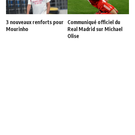
3 nouveaux renforts pour
Communiqué officiel du
Mourinho
Real Madrid sur Michael
Olise
Vinicius ajoute une
Ballon d'Or 2026 : ce détail
nouvelle condition à sa
qui change tout pour
prolongation de contrat
Mbappé