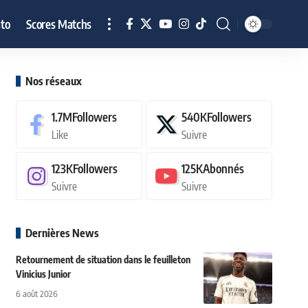
to
Scores Matchs
Nos réseaux
1.7M
Followers
540K
Followers
Like
Suivre
123K
Followers
125K
Abonnés
Suivre
Suivre
Dernières News
Retournement de situation dans le feuilleton
Vinicius Junior
6 août 2026