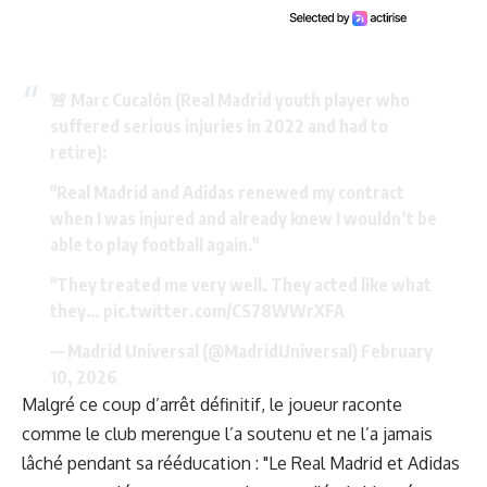
🚨 Marc Cucalón (Real Madrid youth player who
suffered serious injuries in 2022 and had to
retire):
"Real Madrid and Adidas renewed my contract
when I was injured and already knew I wouldn’t be
able to play football again."
"They treated me very well. They acted like what
they…
pic.twitter.com/CS78WWrXFA
— Madrid Universal (@MadridUniversal)
February
10, 2026
Malgré ce coup d’arrêt définitif, le joueur raconte
comme le club merengue l’a soutenu et ne l’a jamais
lâché pendant sa rééducation : "Le Real Madrid et Adidas