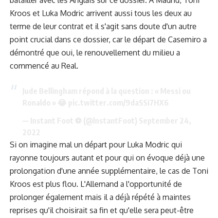
batailler avec les Anglais sur ce dossier. À Madrid, Toni
Kroos et Luka Modric arrivent aussi tous les deux au
terme de leur contrat et il s'agit sans doute d'un autre
point crucial dans ce dossier, car
le départ de Casemiro
a
démontré que oui, le renouvellement du milieu a
commencé au Real.
Jude Bellingham répond à la question : « Messi ou
Ronaldo » 😂
pic.twitter.com/9daSSi7HX6
— Instant Foot ⚽️ (@lnstantFoot)
September 24,
2022
Si on imagine mal un départ pour Luka Modric qui
rayonne toujours autant et pour qui on évoque déjà une
prolongation d'une année supplémentaire, le cas de Toni
Kroos est plus flou. L'Allemand a l'opportunité de
prolonger également mais il a déjà répété à maintes
reprises qu'il choisirait sa fin et qu'elle sera peut-être