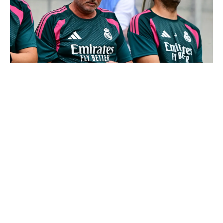
Mourinho : "J’ai vu un Real Madrid à 3 visages"