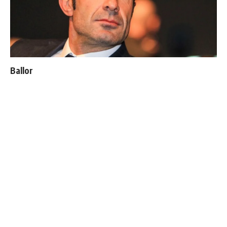
Ballon d'Or : les 4 favoris de Luis Figo
4 joueurs, une seule place : Mourinho va devoir faire