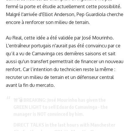
fermé la porte et étudie actuellement cette possibilité.
Malgré l'arrivée d'Elliot Anderson, Pep Guardiola cherche
encore à renforcer son milieu de terrain.
Au Real, cette idée a été validée par José Mourinho.
L'entraîneur portugais n'aurait pas été convaincu par ce
qu’il a vu de Camavinga ces dernières saisons et sait
aussi qu'un transfert permettrait de financer un nouveau
renfort. Car l’intention du technicien reste la même :
recruter un milieu de terrain et un défenseur central
avant la fin du mercato.
🚨💣 BREAKING: José Mourinho has given the
GREEN LIGHT to sell Eduardo Camavinga - the
manager is NOT convinced by him.
DIRECT TALKS in the last hours with Manchester