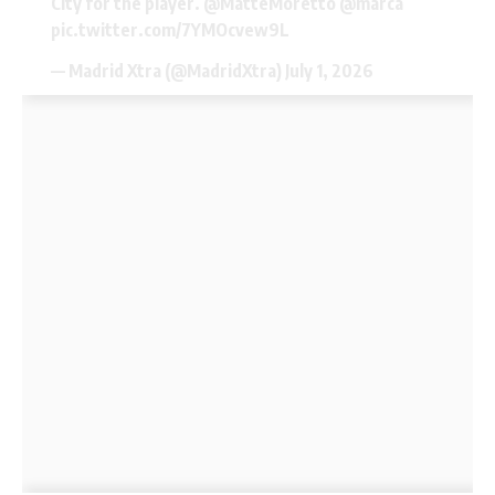
City for the player.
@MatteMoretto
@marca
pic.twitter.com/7YMOcvew9L
— Madrid Xtra (@MadridXtra)
July 1, 2026