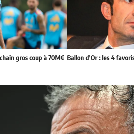
ochain gros coup à 70M€
Ballon d'Or : les 4 favori