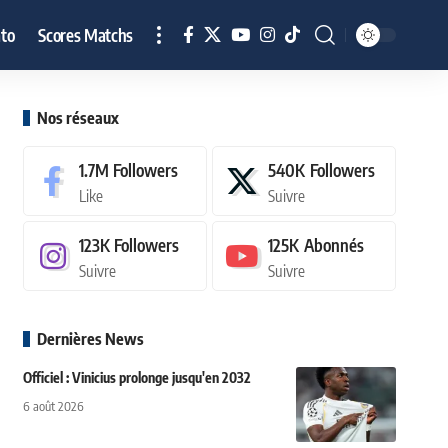
to
Scores Matchs
Nos réseaux
1.7M
Followers
540K
Followers
Like
Suivre
123K
Followers
125K
Abonnés
Suivre
Suivre
Dernières News
Officiel : Vinicius prolonge jusqu'en 2032
6 août 2026