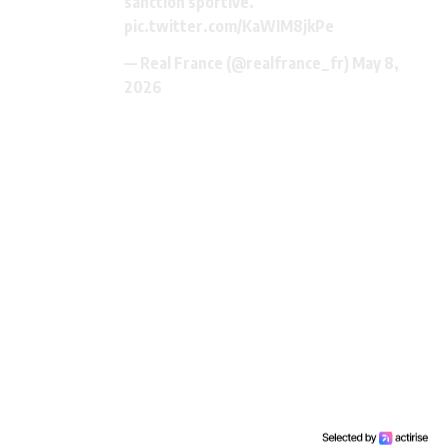
sanction sportive.
pic.twitter.com/KaWIM8jkPe
— Real France (@realfrance_fr)
May 8,
2026