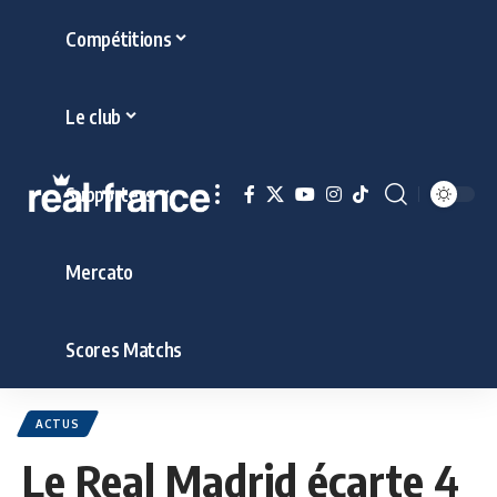
Compétitions
Le club
Supporters
Mercato
Scores Matchs
ACTUS
Le Real Madrid écarte 4