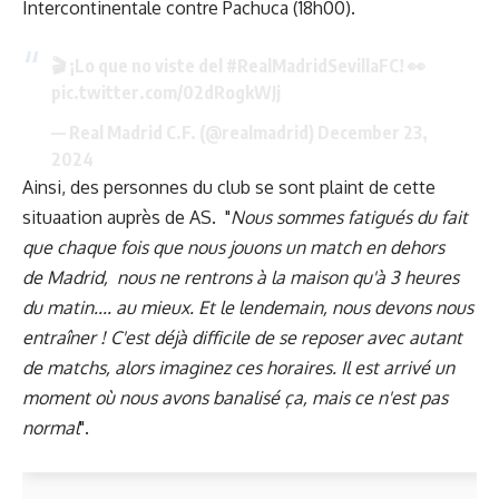
Intercontinentale contre Pachuca (18h00).
🎬 ¡Lo que no viste del
#RealMadridSevillaFC
! 👀
pic.twitter.com/02dRogkWJj
— Real Madrid C.F. (@realmadrid)
December 23,
2024
Ainsi, des personnes du club se sont plaint de cette
situaation auprès de AS. "
Nous sommes fatigués du fait
que chaque fois que nous jouons un match en dehors
de Madrid, nous ne rentrons à la maison qu'à 3 heures
du matin.... au mieux. Et le lendemain, nous devons nous
entraîner ! C'est déjà difficile de se reposer avec autant
de matchs, alors imaginez ces horaires. Il est arrivé un
moment où nous avons banalisé ça, mais ce n'est pas
normal
".