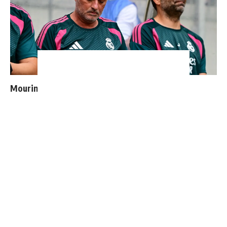
Mourinho : "J’ai vu un Real Madrid à 3 visages"