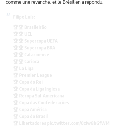
comme une revanche, et le Brésilien a répondu.
Filipe Luís:
🏆🏆 Brasileirão
🏆🏆 UEL
🏆🏆 Supercopa UEFA
🏆🏆 Supercopa BRA
🏆🏆 Catarinense
🏆🏆 Carioca
🏆 La Liga
🏆 Premier League
🏆 Copa do Rei
🏆 Copa da Liga Inglesa
🏆 Recopa Sul-Americana
🏆 Copa das Confederações
🏆 Copa América
🏆 Copa do Brasil
🏆 Libertadores
pic.twitter.com/0zIw8bGfWM