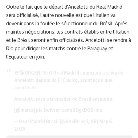
Outre le fait que le départ d'Ancelotti du Real Madrid
sera officialisé, l'autre nouvelle est que l'Italien va
devenir dans la foulée le sélectionneur du Brésil. Après
maintes négociations, les contrats établis entre l’Italien
et le Brésil seront enfin officialisés. Ancelotti se rendra à
Rio pour diriger les matchs contre le Paraguay et
l'Equateur en juin.
🚨💣 URGENTE: O Real Madrid anunciará a saída de
Ancelotti depois do El Clásico, aconteça o que
acontecer.
Ancelotti será o treinador do Brasil em junho.
[
@marca
]
pic.twitter.com/0QgcD0Zrmu
— Real Madrid Brasil (@RealBrasil_BR)
May 6,
2025