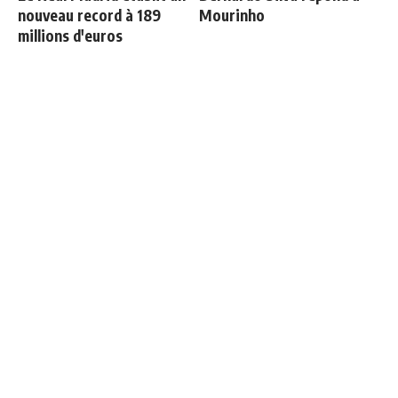
nouveau record à 189
Mourinho
millions d'euros
Le message clair de
Mourinho : "Bernardo est
Courtois sur Mourinho
revenu moins bien
physiquement, il doit
progresser"