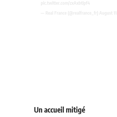
pic.twitter.com/zxAxbtlpf4
— Real France (@realfrance_fr)
August 11
Un accueil mitigé