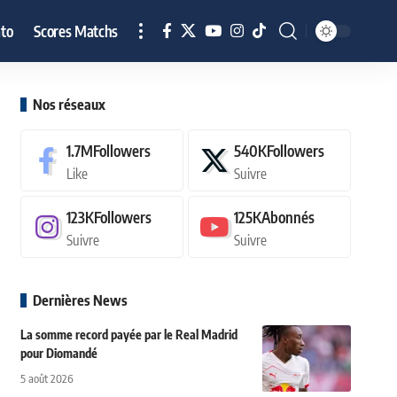
to
Scores Matchs
Nos réseaux
1.7M
Followers
540K
Followers
Like
Suivre
123K
Followers
125K
Abonnés
Suivre
Suivre
Dernières News
La somme record payée par le Real Madrid
pour Diomandé
5 août 2026