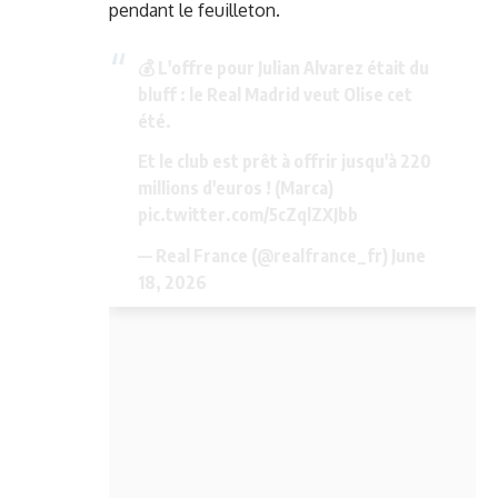
pendant le feuilleton.
💰 L'offre pour Julian Alvarez était du
bluff : le Real Madrid veut Olise cet
été.
Et le club est prêt à offrir jusqu'à 220
millions d'euros ! (Marca)
pic.twitter.com/5cZqlZXJbb
— Real France (@realfrance_fr)
June
18, 2026