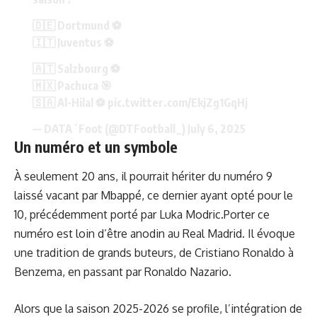
🇩🇪 Dortmund ⚽️
🇮🇹 Juventus ⚽️
🇦🇹 Salzbourg ⚽️
🇲🇽 Pachuca 🎯
🇸🇦 Al-Hilal ⚽️
pic.twitter.com/EkjZg1GqHj
— DATA´Foot (@DTFootball_)
July 6, 2025
Un numéro et un symbole
À seulement 20 ans,
il pourrait hériter du numéro 9
laissé vacant par Mbappé, ce dernier ayant opté pour le
10, précédemment porté par Luka Modric.Porter ce
numéro est loin d’être anodin au Real Madrid. Il évoque
une tradition de grands buteurs, de Cristiano Ronaldo à
Benzema, en passant par Ronaldo Nazario.
Alors que la saison 2025-2026 se profile, l’intégration de