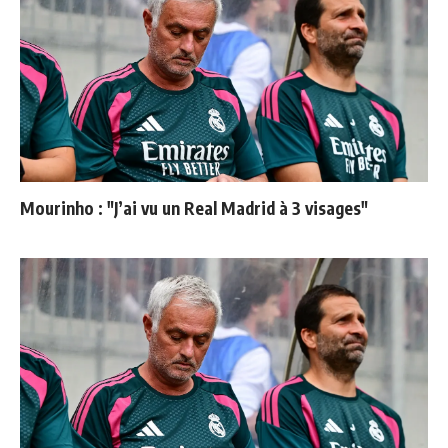
Mourinho : "J’ai vu un Real Madrid à 3 visages"