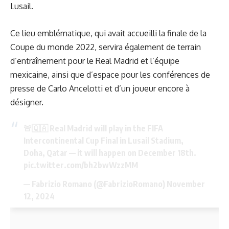
Lusail.
Ce lieu emblématique, qui avait accueilli la finale de la
Coupe du monde 2022, servira également de terrain
d’entraînement pour le Real Madrid et l’équipe
mexicaine, ainsi que d’espace pour les conférences de
presse de Carlo Ancelotti et d’un joueur encore à
désigner.
🚨🇶🇦 Real Madrid will play in the FIFA
Intercontinental Cup Final in Lusail Stadium,
Doha, Qatar — it will happen on December 18th.
pic.twitter.com/bh2bwWzzMM
— Fabrizio Romano (@FabrizioRomano)
November
12, 2024