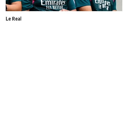
Le Real Madrid officialise 2 départs
"Une immense déception" : Mbappé vide son sac après
l'élimination des Bleus