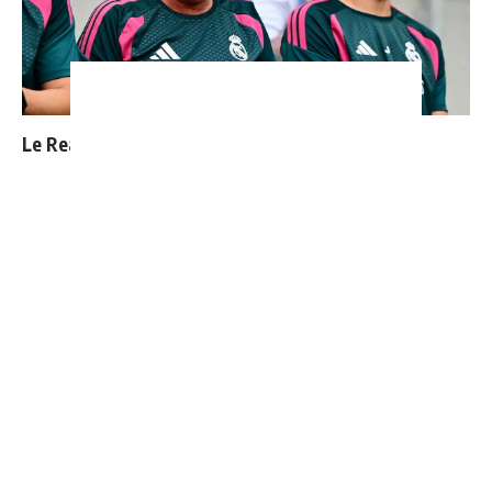
Le Real Madrid officialise 2 départs
4 joueurs, une seule place : Mourinho va devoir faire
un choix