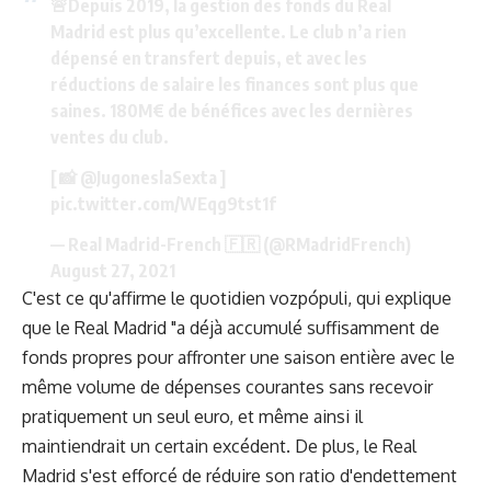
🚨Depuis 2019, la gestion des fonds du Real
Madrid est plus qu’excellente. Le club n’a rien
dépensé en transfert depuis, et avec les
réductions de salaire les finances sont plus que
saines. 180M€ de bénéfices avec les dernières
ventes du club.
[ 📸
@JugoneslaSexta
]
pic.twitter.com/WEqg9tst1f
— Real Madrid-French 🇫🇷 (@RMadridFrench)
August 27, 2021
C'est ce qu'affirme le quotidien
vozpópuli
, qui explique
que le Real Madrid "a déjà accumulé suffisamment de
fonds propres pour affronter une saison entière avec le
même volume de dépenses courantes sans recevoir
pratiquement un seul euro, et même ainsi il
maintiendrait un certain excédent. De plus, le Real
Madrid s'est efforcé de réduire son ratio d'endettement